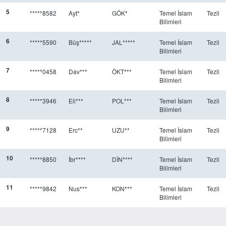
5
*****8582
Ayt*
GÖK*
Temel İslam
Tezli
Bilimleri
6
*****5590
Büş*****
JAL*****
Temel İslam
Tezli
Bilimleri
7
*****0458
Dav***
ÖKT***
Temel İslam
Tezli
Bilimleri
8
*****3946
Eli***
POL***
Temel İslam
Tezli
Bilimleri
9
*****7128
Erc**
UZU**
Temel İslam
Tezli
Bilimleri
10
*****8850
İbr****
DİN****
Temel İslam
Tezli
Bilimleri
11
*****9842
Nus***
KON***
Temel İslam
Tezli
Bilimleri