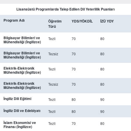
Lisansüstü Programlarda Talep Edilen Dil Yeterlilik Puanları
Program Adı
Öğretim
YDS/YÖKDİL
İZÜ YDY
Türü
Bilgisayar Bilimleri ve
Tezli
70
80
Mühendisliği (İngilizce)
Bilgisayar Bilimleri ve
Tezsiz
70
80
Mühendisliği (İngilizce)
Elektrik-Elektronik
Tezli
70
80
Mühendisliği (İngilizce)
Elektrik-Elektronik
Tezsiz
70
80
Mühendisliği (İngilizce)
İngiliz Dili Eğitimi
Tezli
80
90
İngiliz Dili ve Edebiyatı
Tezli
80
90
İslam Ekonomisi ve
Tezli
70
80
Finansı (İngilizce)