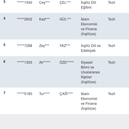
3
*****1540
Cey***
ÇEL***
İngiliz Dili
Tezli
Eğitimi
4
*****3502
Kad***
GÜL***
İslam
Tezli
Ekonomisi
ve Finansı
(İngilizce)
5
*****7288
Zey***
YAZ***
İngiliz Dili ve
Tezli
Edebiyatı
6
*****1300
Ali*****
ÖZD*****
Siyaset
Tezli
Bilimi ve
Uluslararası
İlişkiler
(İngilizce)
7
*****5180
Tur****
ÇAĞ****
İslam
Tezli
Ekonomisi
ve Finansı
(İngilizce)