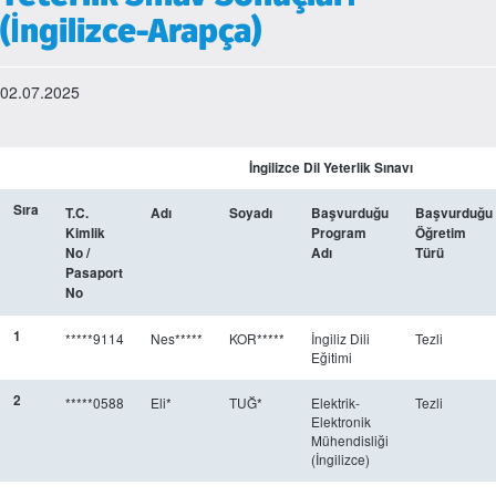
(İngilizce-Arapça)
02.07.2025
İngilizce Dil Yeterlik Sınavı
Sıra
T.C.
Adı
Soyadı
Başvurduğu
Başvurduğu
Kimlik
Program
Öğretim
No /
Adı
Türü
Pasaport
No
1
*****9114
Nes*****
KOR*****
İngiliz Dili
Tezli
Eğitimi
2
*****0588
Eli*
TUĞ*
Elektrik-
Tezli
Elektronik
Mühendisliği
(İngilizce)