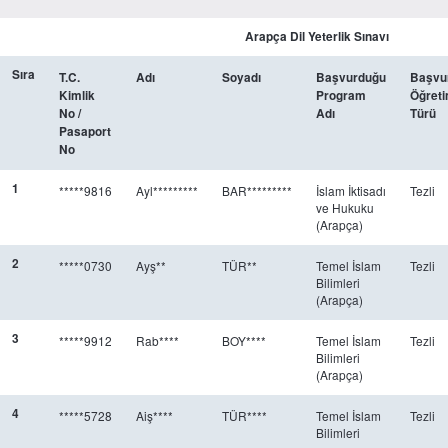
Arapça Dil Yeterlik Sınavı
Sıra
T.C.
Adı
Soyadı
Başvurduğu
Başvu
Kimlik
Program
Öğret
No /
Adı
Türü
Pasaport
No
1
*****9816
Ayl*********
BAR*********
İslam İktisadı
Tezli
ve Hukuku
(Arapça)
2
*****0730
Ayş**
TÜR**
Temel İslam
Tezli
Bilimleri
(Arapça)
3
*****9912
Rab****
BOY****
Temel İslam
Tezli
Bilimleri
(Arapça)
4
*****5728
Aiş****
TÜR****
Temel İslam
Tezli
Bilimleri