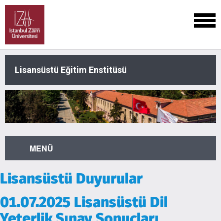
Lisansüstü Eğitim Enstitüsü
MENÜ
Lisansüstü Duyurular
01.07.2025 Lisansüstü Dil
Yeterlik Sınav Sonuçları