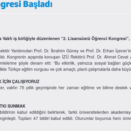
gresi Başladı
a Vakfı iş birliğiyle düzenlenen “2. Lisansüstü Öğrenci Kongresi”
tör Yardımcıları Prof. Dr. İbrahim Güney ve Prof. Dr. Erhan İçener’i
dı. Kongrenin açışında konuşan İZÜ Rektörü Prof. Dr. Ahmet Cevat Ac
mlelerine şöyle devam etti: “Bu etkinlik, yalnızca sosyal bağları gü
ellikle Türkçe eğitim vurgusu ve çok amaçlı, planlı çalışmalarla daha büy
 İÇİN ÇALIŞIYORUZ
 vakfın 75 yıllık geçmişinde her zaman eğitime ve bilime destek verme
ATKI SUNMAK
ldirinin kabul edildiğini belirterek, farklı üniversitelerden akademisy
 zenginleşti. Toplam 47 bildiri kabul edildi. Oturumlar boyunca hem ün