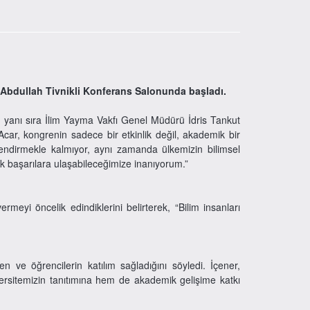
, Abdullah Tivnikli Konferans Salonunda başladı.
n yanı sıra İlim Yayma Vakfı Genel Müdürü İdris Tankut
ar, kongrenin sadece bir etkinlik değil, akademik bir
çlendirmekle kalmıyor, aynı zamanda ülkemizin bilimsel
ük başarılara ulaşabileceğimize inanıyorum.”
yi öncelik edindiklerini belirterek, “Bilim insanları
en ve öğrencilerin katılım sağladığını söyledi. İçener,
iversitemizin tanıtımına hem de akademik gelişime katkı