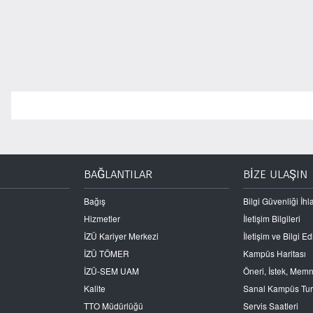
BAĞLANTILAR
BİZE ULAŞIN
Bağış
Bilgi Güvenliği İhla
Hizmetler
İletişim Bilgileri
İZÜ Kariyer Merkezi
İletişim ve Bilgi 
İZÜ TÖMER
Kampüs Haritası
İZÜ-SEM UAM
Öneri, İstek, Mem
Kalite
Sanal Kampüs Tu
TTO Müdürlüğü
Servis Saatleri