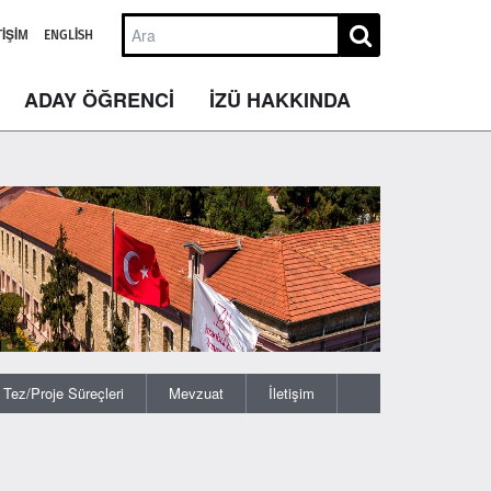
TIŞIM
ENGLISH
ADAY ÖĞRENCİ
İZÜ HAKKINDA
Tez/Proje Süreçleri
Mevzuat
İletişim