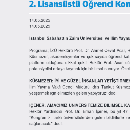
2. Lisansüstü Öğrenci Kon
14.05.2025
14.05.2025
İstanbul Sabahattin Zaim Üniversitesi ve İlim Yaym
Programa; İZÜ Rektörü Prof. Dr. Ahmet Cevat Acar, Rek
Küsmezer, akademisyenler ve çok sayıda öğrenci katıl
platform olduğuna dikkat çekti. Rektör Prof. Acar, cü
potansiyelini ortaya koymak için bir fırsat sunuyor. Öz
KÜSMEZER: İYİ VE GÜZEL İNSANLAR YETİŞTİRMEK
İlim Yayma Vakfı Genel Müdürü İdris Tankut Küsmezer,
yetiştirmek için elimizden geleni yapıyoruz” dedi.
İÇENER: AMACIMIZ ÜNİVERSİTEMİZE BİLİMSEL K
Rektör Yardımcısı Prof. Dr. Erhan İçener, bu yıl 47 bi
“Kongremiz, farklı üniversitelerden gelen bildirilerle
sağlanacak.” dedi.