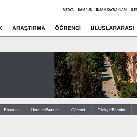
MEDYA
KAMPÜS
İNSAN KAYNAKLARI
İLE
K
ARAŞTIRMA
ÖĞRENCİ
ULUSLARARASI
Başvuru
Ücretler/Burslar
Öğrenci
Dilekçe/Formlar