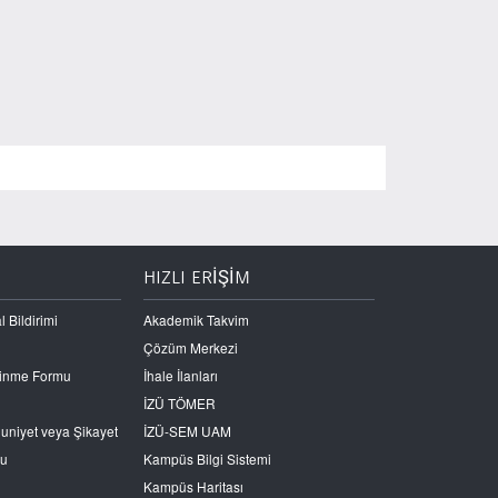
HIZLI ERİŞİM
l Bildirimi
Akademik Takvim
Çözüm Merkezi
Edinme Formu
İhale İlanları
İZÜ TÖMER
nuniyet veya Şikayet
İZÜ-SEM UAM
ru
Kampüs Bilgi Sistemi
Kampüs Haritası