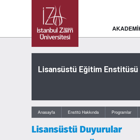
AKADEMİ
Lisansüstü Eğitim Enstitüsü
Anasayfa
Enstitü Hakkında
Programlar
Lisansüstü Duyurular