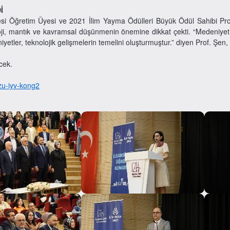
İ
si Öğretim Üyesi ve 2021 İlim Yayma Ödülleri Büyük Ödül Sahibi Prof.
, mantık ve kavramsal düşünmenin önemine dikkat çekti. “Medeniyet, sa
etler, teknolojik gelişmelerin temelini oluşturmuştur.” diyen Prof. Şen, 
cek.
izu-iyv-kong2