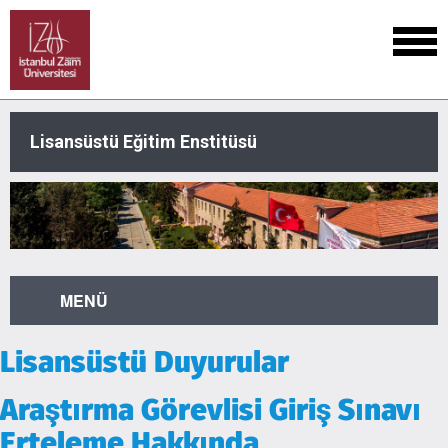
Lisansüstü Eğitim Enstitüsü
MENÜ
Lisansüstü Duyurular
Araştırma Görevlisi Giriş Sınavı
Erteleme Hakkında