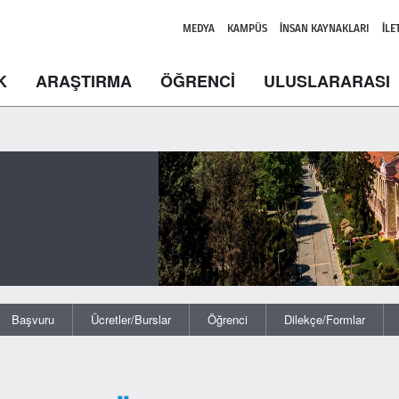
MEDYA
KAMPÜS
İNSAN KAYNAKLARI
İLE
K
ARAŞTIRMA
ÖĞRENCİ
ULUSLARARASI
Başvuru
Ücretler/Burslar
Öğrenci
Dilekçe/Formlar