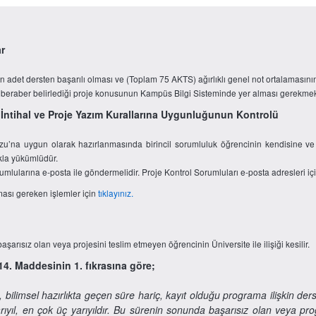
ar
 on adet dersten başarılı olması ve (Toplam 75 AKTS) ağırlıklı genel not ortalamasın
beraber belirlediği proje konusunun Kampüs Bilgi Sisteminde yer alması gerekmek
 İntihal ve Proje Yazım Kurallarına Uygunluğunun Kontrolü
uzu’na uygun olarak hazırlanmasında birincil sorumluluk öğrencinin kendisine ve
kla yükümlüdür.
rumlularına e-posta ile göndermelidir. Proje Kontrol Sorumluları e-posta adresleri iç
ması gereken işlemler için
tıklayınız.
şarısız olan veya projesini teslim etmeyen öğrencinin Üniversite ile ilişiği kesilir.
4. Maddesinin 1. fıkrasına göre;
limsel hazırlıkta geçen süre hariç, kayıt olduğu programa ilişkin dersle
yarıyıl, en çok üç yarıyıldır. Bu sürenin sonunda başarısız olan veya pr