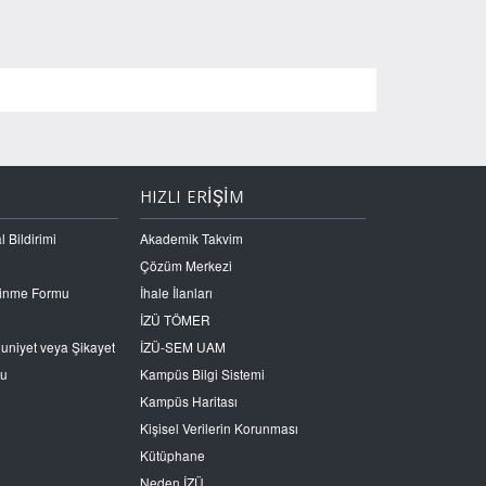
HIZLI ERİŞİM
l Bildirimi
Akademik Takvim
Çözüm Merkezi
Edinme Formu
İhale İlanları
İZÜ TÖMER
nuniyet veya Şikayet
İZÜ-SEM UAM
ru
Kampüs Bilgi Sistemi
Kampüs Haritası
Kişisel Verilerin Korunması
Kütüphane
Neden İZÜ