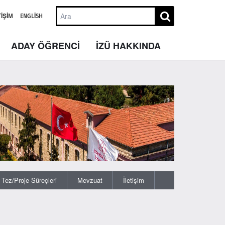
TIŞIM
ENGLISH
ADAY ÖĞRENCİ
İZÜ HAKKINDA
Tez/Proje Süreçleri
Mevzuat
İletişim