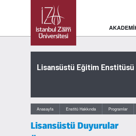
AKADEMİ
Lisansüstü Eğitim Enstitüsü
Anasayfa
Enstitü Hakkında
Programlar
Lisansüstü Duyurular