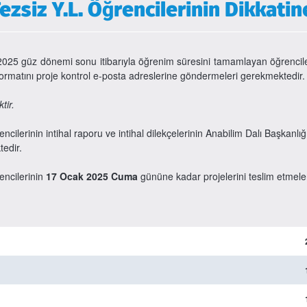
zsiz Y.L. Öğrencilerinin Dikkatin
2025 güz dönemi sonu itibarıyla öğrenim süresini tamamlayan öğrencil
ormatını proje kontrol e-posta adreslerine göndermeleri gerekmektedir
tir.
lerinin intihal raporu ve intihal dilekçelerinin Anabilim Dalı Başkanlı
edir.
encilerinin
17 Ocak 2025 Cuma
gününe kadar projelerini teslim etmele