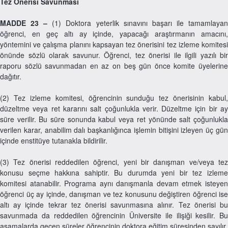
Tez Önerisi Savunması
MADDE 23 –
(1) Doktora yeterlik sınavını başarı ile tamamlaya
öğrenci, en geç altı ay içinde, yapacağı araştırmanın amacını,
yöntemini ve çalışma planını kapsayan tez önerisini tez izleme komitesi
önünde sözlü olarak savunur. Öğrenci, tez önerisi ile ilgili yazılı bir
raporu sözlü savunmadan en az on beş gün önce komite üyelerine
dağıtır.
(2) Tez izleme komitesi, öğrencinin sunduğu tez önerisinin kabul,
düzeltme veya ret kararını salt çoğunlukla verir. Düzeltme için bir ay
süre verilir. Bu süre sonunda kabul veya ret yönünde salt çoğunlukla
verilen karar, anabilim dalı başkanlığınca işlemin bitişini izleyen üç gün
içinde enstitüye tutanakla bildirilir.
(3) Tez önerisi reddedilen öğrenci, yeni bir danışman ve/veya tez
konusu seçme hakkına sahiptir. Bu durumda yeni bir tez izleme
komitesi atanabilir. Programa aynı danışmanla devam etmek isteyen
öğrenci üç ay içinde, danışman ve tez konusunu değiştiren öğrenci ise
altı ay içinde tekrar tez önerisi savunmasına alınır. Tez önerisi bu
savunmada da reddedilen öğrencinin Üniversite ile ilişiği kesilir. Bu
aşamalarda geçen süreler öğrencinin doktora eğitim süresinden sayılır.