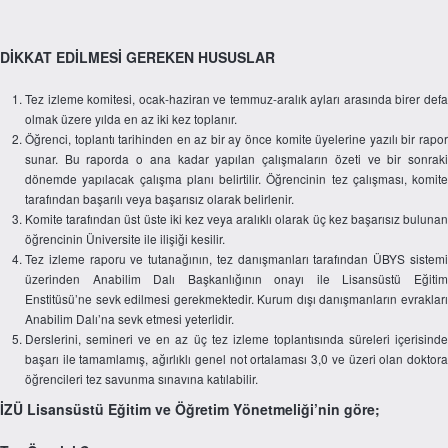
DİKKAT EDİLMESİ GEREKEN HUSUSLAR
Tez izleme komitesi, ocak-haziran ve temmuz-aralık ayları arasında birer defa
olmak üzere yılda en az iki kez toplanır.
Öğrenci, toplantı tarihinden en az bir ay önce komite üyelerine yazılı bir rapor
sunar. Bu raporda o ana kadar yapılan çalışmaların özeti ve bir sonraki
dönemde yapılacak çalışma planı belirtilir. Öğrencinin tez çalışması, komite
tarafından başarılı veya başarısız olarak belirlenir.
Komite tarafından üst üste iki kez veya aralıklı olarak üç kez başarısız bulunan
öğrencinin Üniversite ile ilişiği kesilir.
Tez izleme raporu ve tutanağının, tez danışmanları tarafından ÜBYS sistemi
üzerinden Anabilim Dalı Başkanlığının onayı ile Lisansüstü Eğitim
Enstitüsü’ne sevk edilmesi gerekmektedir. Kurum dışı danışmanların evrakları
Anabilim Dalı’na sevk etmesi yeterlidir.
Derslerini, semineri ve en az üç tez izleme toplantısında süreleri içerisinde
başarı ile tamamlamış, ağırlıklı genel not ortalaması 3,0 ve üzeri olan doktora
öğrencileri tez savunma sınavına katılabilir.
İZÜ Lisansüstü Eğitim ve Öğretim Yönetmeliği’nin göre;