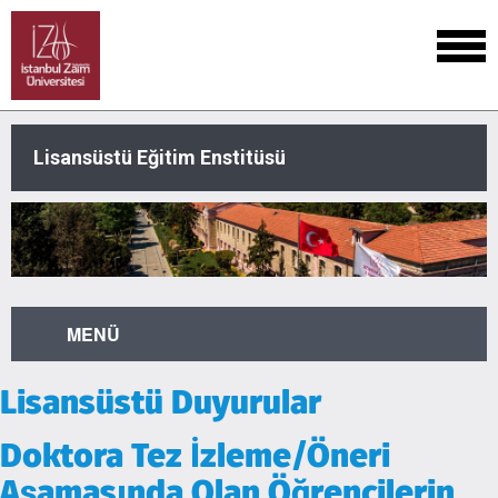
Lisansüstü Eğitim Enstitüsü
MENÜ
Lisansüstü Duyurular
Doktora Tez İzleme/Öneri
Aşamasında Olan Öğrencilerin