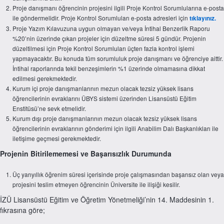
Proje danışmanı öğrencinin projesini ilgili Proje Kontrol Sorumlularına e-posta
ile göndermelidir. Proje Kontrol Sorumluları e-posta adresleri için
tıklayınız.
Proje Yazım Kılavuzuna uygun olmayan ve/veya İntihal Benzerlik Raporu
%20’nin üzerinde çıkan projeler için düzeltme süresi 5 gündür. Projenin
düzeltilmesi için Proje Kontrol Sorumluları üçten fazla kontrol işlemi
yapmayacaktır. Bu konuda tüm sorumluluk proje danışmanı ve öğrenciye aittir.
İntihal raporlarında tekil benzeşimlerin %1 üzerinde olmamasına dikkat
edilmesi gerekmektedir.
Kurum içi proje danışmanlarının mezun olacak tezsiz yüksek lisans
öğrencilerinin evraklarını ÜBYS sistemi üzerinden Lisansüstü Eğitim
Enstitüsü’ne sevk etmelidir.
Kurum dışı proje danışmanlarının mezun olacak tezsiz yüksek lisans
öğrencilerinin evraklarının gönderimi için ilgili Anabilim Dalı Başkanlıkları ile
iletişime geçmesi gerekmektedir.
Projenin Bitirilememesi ve Başarısızlık Durumunda
Üç yarıyıllık öğrenim süresi içerisinde proje çalışmasından başarısız olan veya
projesini teslim etmeyen öğrencinin Üniversite ile ilişiği kesilir.
İZÜ Lisansüstü Eğitim ve Öğretim Yönetmeliği’nin 14. Maddesinin 1.
fıkrasına göre;