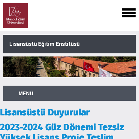
Lisansüstü Eğitim Enstitüsü
MENÜ
Lisansüstü Duyurular
2023-2024 Güz Dönemi Tezsiz
Yüksek Lisans Proje Teslim