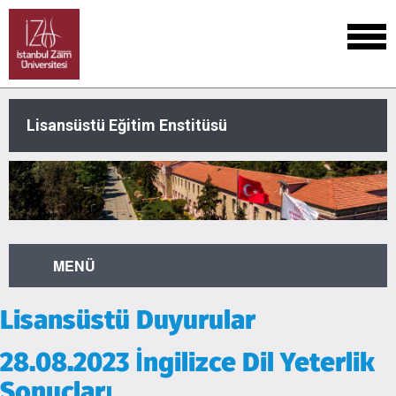
Lisansüstü Eğitim Enstitüsü
MENÜ
Lisansüstü Duyurular
28.08.2023 İngilizce Dil Yeterlik
Sonuçları