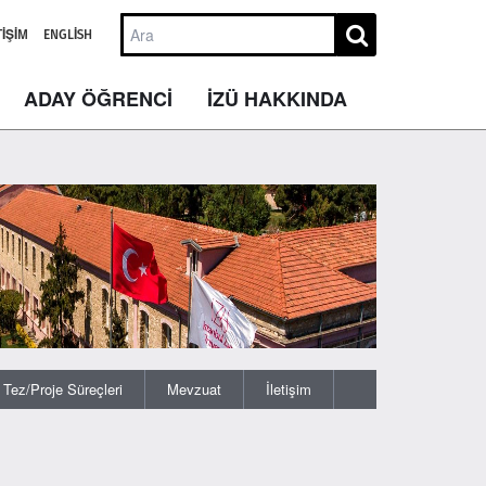
TIŞIM
ENGLISH
ADAY ÖĞRENCİ
İZÜ HAKKINDA
Tez/Proje Süreçleri
Mevzuat
İletişim