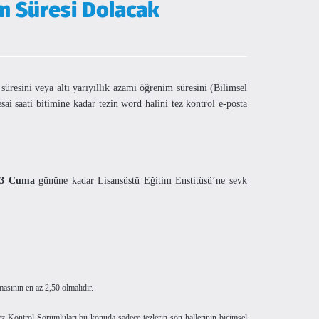
m Süresi Dolacak
süresini veya altı yarıyıllık azami öğrenim süresini (Bilimsel
ai saati bitimine kadar tezin word halini tez kontrol e-posta
23 Cuma
gününe kadar Lisansüstü Eğitim Enstitüsü’ne sevk
.
asının en az 2,50 olmalıdır.
ez Kontrol Sorumluları bu konuda sadece tezlerin son hallerinin biçimsel