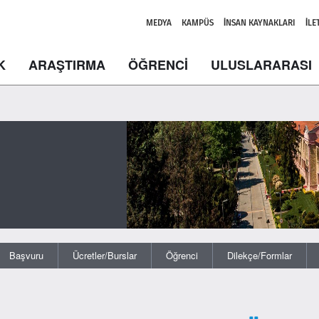
MEDYA
KAMPÜS
İNSAN KAYNAKLARI
İLE
K
ARAŞTIRMA
ÖĞRENCİ
ULUSLARARASI
Başvuru
Ücretler/Burslar
Öğrenci
Dilekçe/Formlar