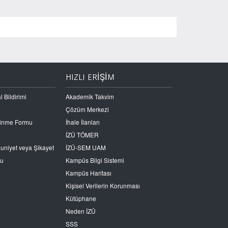
HIZLI ERİŞİM
l Bildirimi
Akademik Takvim
Çözüm Merkezi
Edinme Formu
İhale İlanları
İZÜ TÖMER
nuniyet veya Şikayet
İZÜ-SEM UAM
ru
Kampüs Bilgi Sistemi
Kampüs Haritası
Kişisel Verilerin Korunması
Kütüphane
Neden İZÜ
SSS