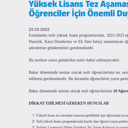
Yüksek Lisans Tez Aşama
Öğrenciler İçin Önemli D
23.03.2023
Enstitümüz tezli yüksek lisans programlarında, 2022-2023 eğit
Hazırlık, Kayıt Dondurma ve Ek Süre hariç) tamamlayan öğ
adreslerine göndermeleri gerekmektedir.
Bu tarihten sonra gönderilen tezler kabul edilmeyecektir.
Bahar döneminde mezun olacak tezli öğrencilerinin tez sa
edilmesi gerekmektedir. Bu durumda öğrencilerin yayın şart
Bahar döneminde mezun olacak tezli öğrencilerinin
18 Ağus
DİKKAT EDİLMESİ GEREKEN HUSUSLAR
Yüksek lisans tez savunma sınavına girebilmek için öğrencinin en az 
Tezli yüksek lisans programlarında kayıtlı olan öğrenci yayın şartlarında
Tezlerin Lisansüstü Eğitim Enstitüsü Tez Yazım Kılavuzu’na uygun o