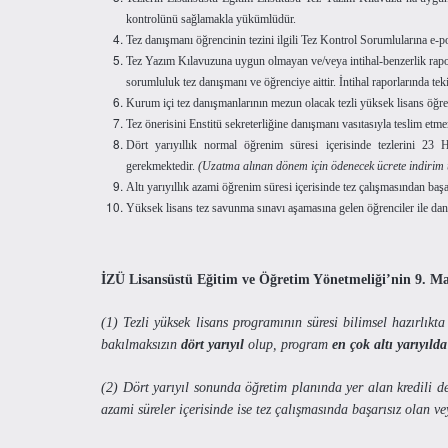
kontrolünü sağlamakla yükümlüdür.
Tez danışmanı öğrencinin tezini ilgili Tez Kontrol Sorumlularına e-po
Tez Yazım Kılavuzuna uygun olmayan ve/veya intihal-benzerlik rapor
sorumluluk tez danışmanı ve öğrenciye aittir. İntihal raporlarında t
Kurum içi tez danışmanlarının mezun olacak tezli yüksek lisans öğre
Tez önerisini Enstitü sekreterliğine danışmanı vasıtasıyla teslim etme
Dört yarıyıllık normal öğrenim süresi içerisinde tezlerini 23 
gerekmektedir.
(Uzatma alınan dönem için ödenecek ücrete indirim
Altı yarıyıllık azami öğrenim süresi içerisinde tez çalışmasından başa
Yüksek lisans tez savunma sınavı aşamasına gelen öğrenciler ile da
İZÜ Lisansüstü Eğitim ve Öğretim Yönetmeliği’nin 9. Mad
(1) Tezli yüksek lisans programının süresi bilimsel hazırlıkt
bakılmaksızın
dört yarıyıl
olup, program
en çok altı yarıyılda
(2) Dört yarıyıl sonunda öğretim planında yer alan kredili d
azami süreler içerisinde ise tez çalışmasında başarısız olan ve