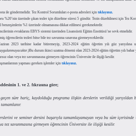
sta ile göndermelidir. Tez Kontrol Sorumluları e-posta adresleri için
tıklayınız.
u %20’nin üzerinde çıkan tezler için düzeltme süresi 5 gündür. Tezin düzeltilmesi için Tez Ko
ekil benzeşimlerin %1 üzerinde olmamasına dikkat edilmesi gerekmektedir.
ncilerinin evraklarını EBYS sistemi üzerinden Lisansüstü Eğitim Enstitüsü’ne sevk etmelidir.
miş öğrencilerin tezleri bitse bile tez savunma sınavına giremeyeceklerdir.
Haziran 2023 tarihine kadar bitiremeyip, 2023-2024 eğitim öğretim yılı güz yarıyılına 
 uygulanmayacaktır.)
Bu durum ikinci uzatma dönemi olan 2023-2024 eğitim öğretim yılı bahar yar
rısız olan veya tez savunmasına girmeyen öğrencinin Üniversite ile ilişiği kesilir.
nışmanlarının yapması gereken işlemler için
tıklayınız.
desinin 1. ve 2. fıkrasına göre;
a geçen süre hariç, kaydolduğu programa ilişkin derslerin verildiği yarıyıldan 
tamamlanır.
erslerini ve seminer dersini başarıyla tamamlayamayan veya bu süre içerisinde 
ya tez savunmasına girmeyen öğrencinin Üniversite ile ilişiği kesilir.