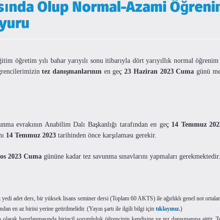
sında Olup Normal-Azami Öğreni
uyuru
im öğretim yılı bahar yarıyılı sonu itibarıyla dört yarıyıllık normal öğrenim 
rencilerimizin
tez danışmanlarının
en geç
23 Haziran 2023 Cuma
günü mes
vunma evrakının Anabilim Dalı Başkanlığı tarafından en geç
14 Temmuz 20
ını
14 Temmuz 2023
tarihinden önce karşılaması gerekir.
tos 2023 Cuma
gününe kadar tez savunma sınavlarını yapmaları gerekmektedir
yedi adet ders, bir yüksek lisans seminer dersi (Toplam 60 AKTS) ile ağırlıklı genel not ortalam
n en az birini yerine getirilmelidir. (Yayın şartı ile ilgili bilgi için
tıklayınız.
)
larak hazırlanmasında birincil sorumluluk öğrencinin kendisine ve tez danışmanına aittir. T