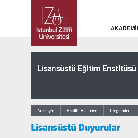
AKADEMİ
Lisansüstü Eğitim Enstitüsü
Anasayfa
Enstitü Hakkında
Programlar
Lisansüstü Duyurular