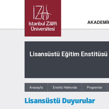
AKADEMİ
Lisansüstü Eğitim Enstitüsü
Anasayfa
Enstitü Hakkında
Programlar
Lisansüstü Duyurular