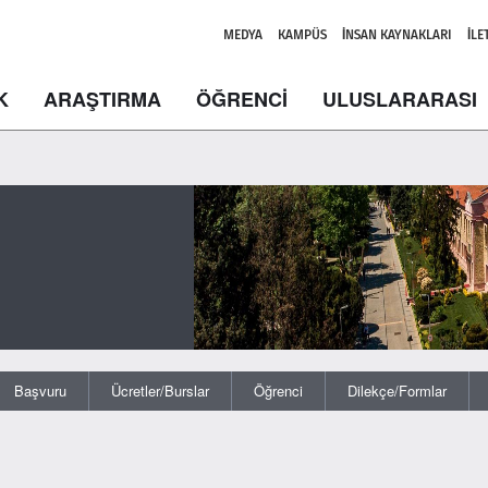
MEDYA
KAMPÜS
İNSAN KAYNAKLARI
İLE
K
ARAŞTIRMA
ÖĞRENCİ
ULUSLARARASI
Başvuru
Ücretler/Burslar
Öğrenci
Dilekçe/Formlar