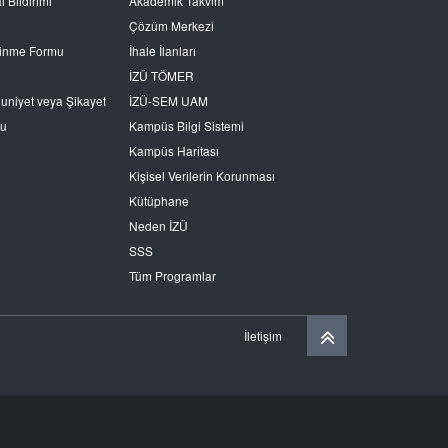
l Bildirimi
Akademik Takvim
Çözüm Merkezi
Edinme Formu
İhale İlanları
İZÜ TÖMER
nuniyet veya Şikayet
İZÜ-SEM UAM
ru
Kampüs Bilgi Sistemi
Kampüs Haritası
Kişisel Verilerin Korunması
Kütüphane
Neden İZÜ
SSS
Tüm Programlar
İletişim