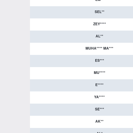
SEL**
ZEY****
AL**
MUHA**** MA***
ES***
MU****
E****
YA****
SE***
AK**