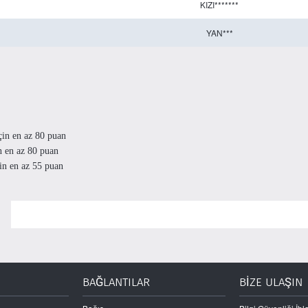
KIZI*******
YAN***
çin en az 80 puan
n en az 80 puan
in en az 55 puan
BAĞLANTILAR
BİZE ULAŞIN