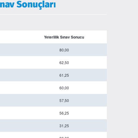
ınav Sonuçları
Yeterlilik Sınav Sonucu
80,00
62,50
61,25
60,00
57,50
56,25
31,25