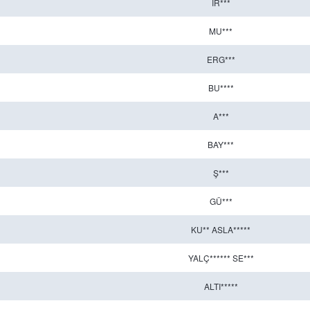
IR***
MU***
ERG***
BU****
A***
BAY***
Ş***
GÜ***
KU** ASLA*****
YALÇ****** SE***
ALTI*****