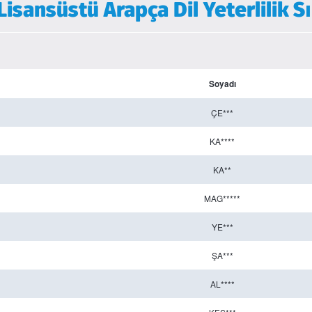
sansüstü Arapça Dil Yeterlilik S
Soyadı
ÇE***
KA****
KA**
MAG*****
YE***
ŞA***
AL****