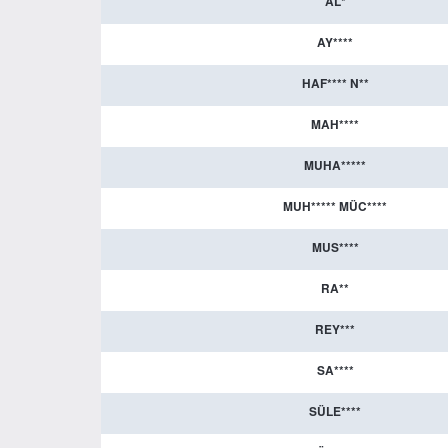
AL*
AY****
HAF**** N**
MAH****
MUHA*****
MUH***** MÜC****
MUS****
RA**
REY***
SA****
SÜLE****