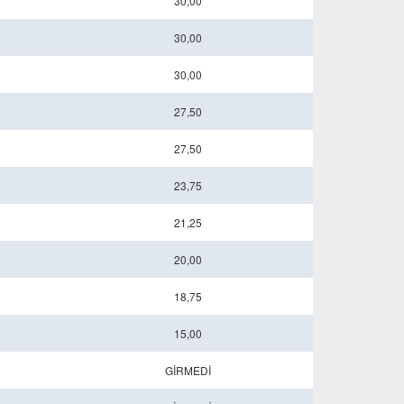
30,00
30,00
30,00
27,50
27,50
23,75
21,25
20,00
18,75
15,00
GİRMEDİ