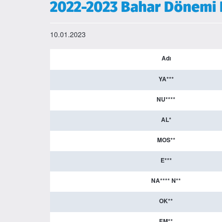
2022-2023 Bahar Dönemi Li
10.01.2023
A
dı
YA***
NU****
AL*
MOS**
E***
NA**** N**
OK**
EM**