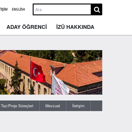
TIŞIM
ENGLISH
ADAY ÖĞRENCİ
İZÜ HAKKINDA
Tez/Proje Süreçleri
Mevzuat
İletişim