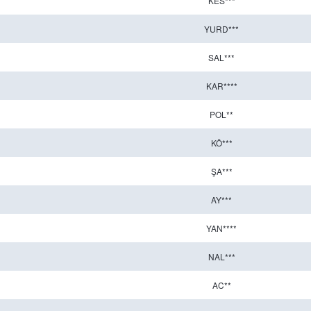
KES***
YURD***
SAL***
KAR****
POL**
KÖ***
ŞA***
AY***
YAN****
NAL***
AC**