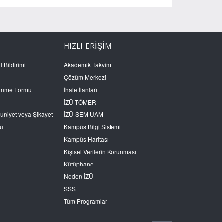
HIZLI ERİŞİM
l Bildirimi
Akademik Takvim
Çözüm Merkezi
Edinme Formu
İhale İlanları
İZÜ TÖMER
nuniyet veya Şikayet
İZÜ-SEM UAM
ru
Kampüs Bilgi Sistemi
Kampüs Haritası
Kişisel Verilerin Korunması
Kütüphane
Neden İZÜ
SSS
Tüm Programlar