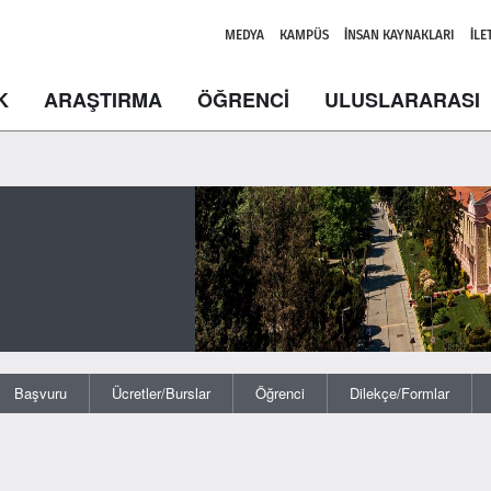
MEDYA
KAMPÜS
İNSAN KAYNAKLARI
İLE
K
ARAŞTIRMA
ÖĞRENCİ
ULUSLARARASI
Başvuru
Ücretler/Burslar
Öğrenci
Dilekçe/Formlar