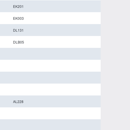
EK201
EK003
DL131
DLB05
AL228