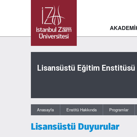
AKADEMİ
Lisansüstü Eğitim Enstitüsü
Anasayfa
Enstitü Hakkında
Programlar
Lisansüstü Duyurular