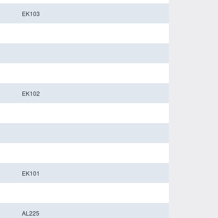
EK103
EK102
EK101
AL225