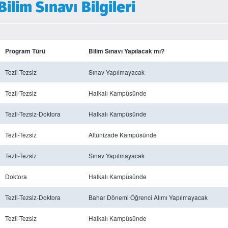
lim Sınavı Bilgileri
Program Türü
Bilim Sınavı Yapılacak mı?
Tezli-Tezsiz
Sınav Yapılmayacak
Tezli-Tezsiz
Halkalı Kampüsünde
Tezli-Tezsiz-Doktora
Halkalı Kampüsünde
Tezli-Tezsiz
Altunizade Kampüsünde
Tezli-Tezsiz
Sınav Yapılmayacak
Doktora
Halkalı Kampüsünde
Tezli-Tezsiz-Doktora
Bahar Dönemi Öğrenci Alımı Yapılmayacak
Tezli-Tezsiz
Halkalı Kampüsünde