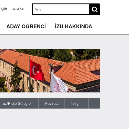
TIŞIM
ENGLISH
ADAY ÖĞRENCİ
İZÜ HAKKINDA
Tez/Proje Süreçleri
Mevzuat
İletişim