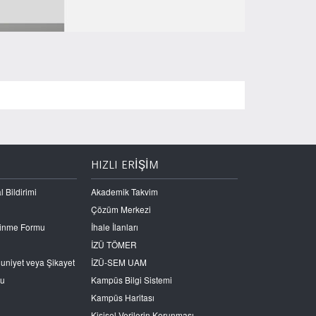
HIZLI ERİŞİM
l Bildirimi
Akademik Takvim
Çözüm Merkezi
Edinme Formu
İhale İlanları
İZÜ TÖMER
nuniyet veya Şikayet
İZÜ-SEM UAM
ru
Kampüs Bilgi Sistemi
Kampüs Haritası
Kişisel Verilerin Korunması