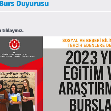
ı Burs Duyurusu
in
tıklayınız.