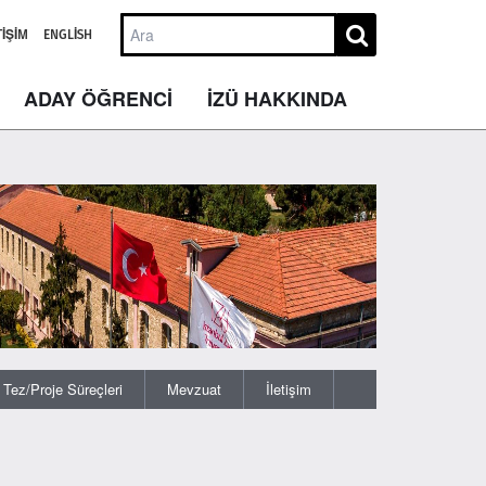
TIŞIM
ENGLISH
ADAY ÖĞRENCİ
İZÜ HAKKINDA
Tez/Proje Süreçleri
Mevzuat
İletişim