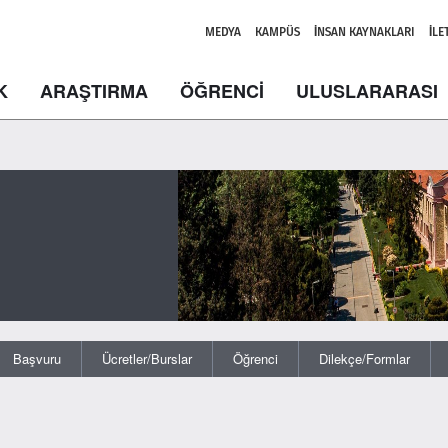
MEDYA
KAMPÜS
İNSAN KAYNAKLARI
İLE
K
ARAŞTIRMA
ÖĞRENCİ
ULUSLARARASI
Başvuru
Ücretler/Burslar
Öğrenci
Dilekçe/Formlar