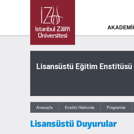
AKADEMİ
Lisansüstü Eğitim Enstitüsü
Anasayfa
Enstitü Hakkında
Programlar
Lisansüstü Duyurular