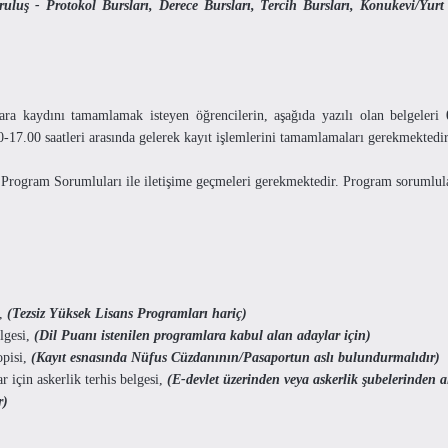
luş - Protokol Bursları, Derece Bursları, Tercih Bursları, Konukevi/Yurt B
a kaydını tamamlamak isteyen öğrencilerin, aşağıda yazılı olan belgeleri
0-17.00 saatleri arasında gelerek kayıt işlemlerini tamamlamaları gerekmektedi
 Program Sorumluları ile iletişime geçmeleri gerekmektedir. Program sorumlula
i,
(Tezsiz Yüksek Lisans Programları hariç)
elgesi,
(Dil Puanı istenilen programlara kabul alan adaylar için)
opisi,
(Kayıt esnasında Nüfus Cüzdanının/Pasaportun aslı bulundurmalıdır)
 için askerlik terhis belgesi,
(E-devlet üzerinden veya askerlik şubelerinden a
r)