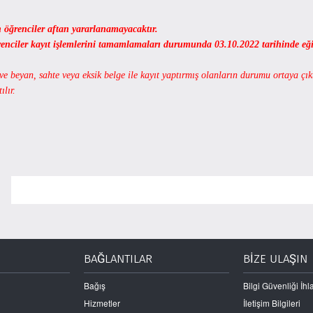
 öğrenciler aftan yararlanamayacaktır.
enciler kayıt işlemlerini tamamlamaları durumunda 03.10.2022 tarihinde eğit
 ve beyan, sahte veya eksik belge ile kayıt yaptırmış olanların durumu ortaya çık
ılır.
BAĞLANTILAR
BİZE ULAŞIN
Bağış
Bilgi Güvenliği İhla
Hizmetler
İletişim Bilgileri