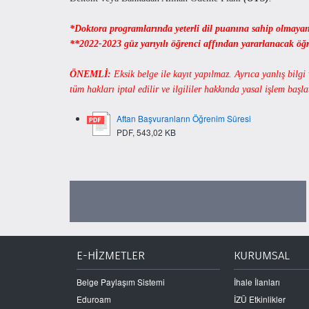
*Doktora programlarında yeterli dil puanına sahip olmayan
**2022-2023 güz yarıyılı öğrenci affından yararlanacak öğr
ÖNEMLİ:
Eksik belge ile kayıt yapılmaz. Ayrıca yanlış bilgi
tüm hakları iptal edilir ve ilgililer hakkında yasal işlem başlat
Aftan Başvuranların Öğrenim Süresi
PDF, 543,02 KB
E-HİZMETLER
KURUMSAL
Belge Paylaşım Sistemi
İhale İlanları
Eduroam
İZÜ Etkinlikler