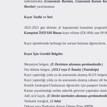
indirimlerden
(Lisansüstü Bursları, Lisansüstü Kurum Kuru
Burslar)
yararlanamaz.
Kayıt Tarihi ve Yeri
2022-2023 güz dönemi af kapsamında lisansüstü programlar
Kampüsü İSEFAM Binası
kayıt ofisine (EK-004) saat 09.0
Kayıt işlemlerinde herhangi bir sorunu bulunan öğrencilerin,
Kayıt İçin Gerekli Belgeler
Mezuniyet belgesi,
(E-Devletten alınması gerekmektedir.)
Not döküm belgesi,
(ASLI veya E-İmzalı) (Transkript)
Kayıt yaptırdığı yılda ya da sonrasında alınmış ALES belges
Kayıt yaptırdığı yılda ya da sonrasında alınmış yabancı dil b
Kimlik fotokopisi/Uluslararası öğrenciler için pasaport fotok
Kanun yayımlandığı tarihte askerlik görevini yapmakta olanlar
Adli sicil kaydı,
(E-Devlet üzerinden alınması gerekmektedi
Vesikalık fotoğraf,
(1 Adet)
Dekont veya Bankadan Alınan Ödeme Planı
(OTS)
.