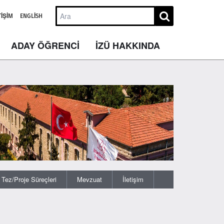
TIŞIM
ENGLISH
ADAY ÖĞRENCİ
İZÜ HAKKINDA
Tez/Proje Süreçleri
Mevzuat
İletişim