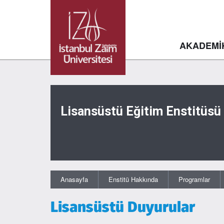
AKADEMİ
Lisansüstü Eğitim Enstitüsü
Anasayfa
Enstitü Hakkında
Programlar
Lisansüstü Duyurular