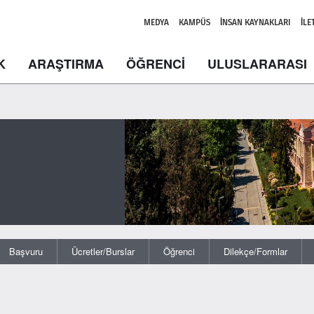
MEDYA
KAMPÜS
İNSAN KAYNAKLARI
İLE
K
ARAŞTIRMA
ÖĞRENCİ
ULUSLARARASI
Başvuru
Ücretler/Burslar
Öğrenci
Dilekçe/Formlar