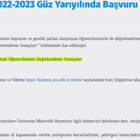
22-2023 Güz Yarıyılında Başvuru
üze başvuran ve gerekli şartları karşılayan öğrencilerimizin ön değerlendirme 
ğerlendirme Sonuçları”
bölümünde ilan edilmiştir.
üstü Öğrencilerinin Değerlendirme Sonuçları
ulama ve Ödeme
https://kampus.izu.edu.tr/odeme
sayfasından borç bilgilerine ulaş
rencilere Üniversite Mütevelli Heyetince ilgili dönem/yıl belirlenen ders, tez/
ından af kapsamında verilen yerleştirme bursu/indirimi, şehit/gazi bursu/indiri