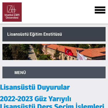
Lisansüstü Eğitim Enstitüsü
MENÜ
Lisansüstü Duyurular
2022-2023 Güz Yarıyılı
Lisansüstü Ders Seçim İşlemleri