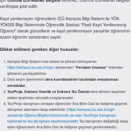
verilmişse iptal edilir.
Kayıt yenilemeyen öğrencilerin İZÜ-Kampüs Bilgi Sistemi ile YÖK-
YÖKSİS Bilgi Sisteminde Öğrencilik Statüsü "Pasif-Kayıt Yenilememiş
Öğrenci" olarak güncellenir ve kayıt yenilenmeyen yarıyıl/lar öğrencinin
azami öğrenim süresinden sayılır.
Dikkat edilmesi gereken diğer hususlar:
Kampüs Bilgi Sistemi mail adresi ve şifresini bilmeyenler
https://kampus.izu.edu.tr/login
adresinden
linkinden
“Parolamı Unuttum”
şifrelerini yenileyebilirler.
Ders seçim işlemlerinin
ders koordinatörleri tarafından onaylanması
zorunludur.
ders dönemi seçimleri
Tez/Proje, Doktora Yeterlik ve Doktora Tez Önerisi
sistem tarafından otomatik onaylanacaktır.
Tez/Proje danışmanı olmayan öğrenciler Ana Bilim Dalı ile iletişime geçerek
danışman atamasını talep edebilirler. (
https://kampus.izu.edu.tr/login
adresinde Öğrenci Bilgileri bölümünde yer alan Tez/Proje Danışmanı
haricinde bir tez danışmanı seçilemeyecektir.
Tez danışmanı değişikliği talep
eden öğrencilerin Ana Bilim Dalı ile iletişime geçmesi gerekmektedir.)