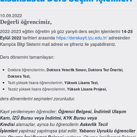
10.09.2022
Değerli öğrencimiz,
2022-2023 eğitim öğretim yılı güz yarıyılı ders seçim işlemlerini
14-25
Eylül 2022
tarihleri arasında
https://derskayit.izu.edu.tr/
adresinden
Kampüs Bilgi Sistemi mail adresi ve şifreniz ile yapabilirsiniz.
Ders dönemini tamamlayan:
Doktora öğrencilerinin,
Doktora Yeterlik Sınavı, Doktora Tez Önerisi,
Doktora Tezi,
Tezli yüksek lisans öğrencilerinin,
Yüksek Lisans Tezi,
Tezsiz yüksek lisans öğrencilerinin,
Yüksek Lisans Projesi,
ders dönemlerini seçmeleri zorunludur.
Kayıt yenilemeyen öğrenciler;
Öğrenci Belgesi, İndirimli Ulaşım
Kartı, İZÜ Bursu veya İndirimi, KYK Bursu veya
Kredisi
alamazlar, ayrıca bu öğrencilerin
Askerlik Tecil
İşlemleri
yapılmaz yapılmışsa iptal edilir,
Yabancı Uyruklu öğrenciler
için
Oturma İzni/İkamet Belgesi
verilmez, Oturma İzni/İkamet Belgesi