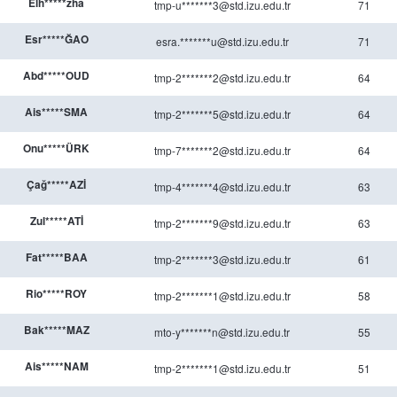
Elh*****zha
tmp-u*******3@std.izu.edu.tr
71
Esr*****ĞAO
esra.*******u@std.izu.edu.tr
71
Abd*****OUD
tmp-2*******2@std.izu.edu.tr
64
Ais*****SMA
tmp-2*******5@std.izu.edu.tr
64
Onu*****ÜRK
tmp-7*******2@std.izu.edu.tr
64
Çağ*****AZİ
tmp-4*******4@std.izu.edu.tr
63
Zul*****ATİ
tmp-2*******9@std.izu.edu.tr
63
Fat*****BAA
tmp-2*******3@std.izu.edu.tr
61
Rio*****ROY
tmp-2*******1@std.izu.edu.tr
58
Bak*****MAZ
mto-y*******n@std.izu.edu.tr
55
Ais*****NAM
tmp-2*******1@std.izu.edu.tr
51