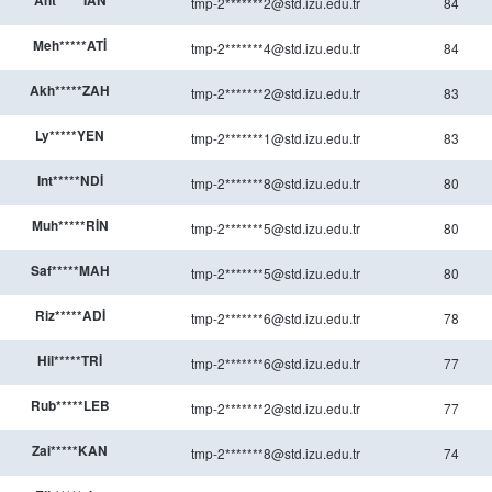
Ant*****İAN
tmp-2*******2@std.izu.edu.tr
84
Meh*****ATİ
tmp-2*******4@std.izu.edu.tr
84
Akh*****ZAH
tmp-2*******2@std.izu.edu.tr
83
Ly*****YEN
tmp-2*******1@std.izu.edu.tr
83
Int*****NDİ
tmp-2*******8@std.izu.edu.tr
80
Muh*****RİN
tmp-2*******5@std.izu.edu.tr
80
Saf*****MAH
tmp-2*******5@std.izu.edu.tr
80
Riz*****ADİ
tmp-2*******6@std.izu.edu.tr
78
Hil*****TRİ
tmp-2*******6@std.izu.edu.tr
77
Rub*****LEB
tmp-2*******2@std.izu.edu.tr
77
Zai*****KAN
tmp-2*******8@std.izu.edu.tr
74