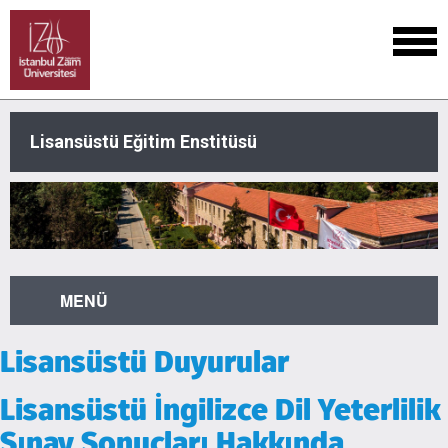
Lisansüstü Eğitim Enstitüsü
MENÜ
Lisansüstü Duyurular
Lisansüstü İngilizce Dil Yeterlilik
Sınav Sonuçları Hakkında