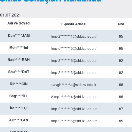
01.07.2021
Adı ve Soyadı
E-posta Adresi
Not
Dan*****JAM
tmp-2*******1@std.izu.edu.tr
95
Moh*****fel
tmp-u*******5@std.izu.edu.tr
95
Nad*****RAH
tmp-2*******6@std.izu.edu.tr
92
Shu*****DAT
tmp-2*******3@std.izu.edu.tr
92
Dil*****GIN
saygi*******a@std.izu.edu.tr
88
Sag*****İLL
Atmp-*******4@std.izu.edu.tr
88
İre*****TÇİ
tmp-2*******0@std.izu.edu.tr
87
Ali*****LAN
tmp-2*******6@std.izu.edu.tr
85