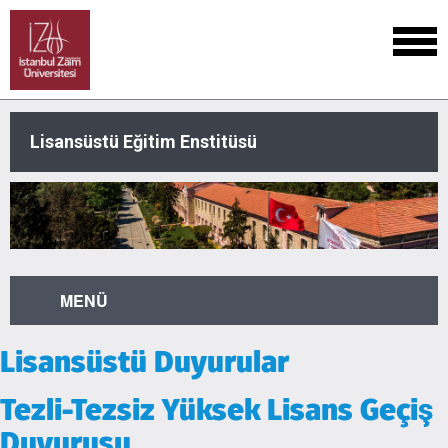
Lisansüstü Eğitim Enstitüsü
MENÜ
Lisansüstü Duyurular
Tezli-Tezsiz Yüksek Lisans Geçiş
Duyurusu