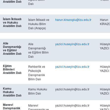
Anabilim Dalı
Dalı
İslam İktisadı
İslam İktisadı ve
harun.kirazoglu@izu.edu.tr
Harun
ve Hukuku
Hukuku Bilim
KİRAZ
Anabilim Dalı
Dalı (Arapça)
Aile
Aile
yazici.huseyin@izu.edu.tr
Hüseyi
Danışmanlığı
Danışmanlığı
YAZICI
ve Eğitimi
ve Eğitimi Bilim
Anabilim Dalı
Dalı
Eğitim
Rehberlik ve
yazici.huseyin@izu.edu.tr
Hüseyi
Bilimleri
Psikolojik
YAZICI
Anabilim Dalı
Danışmanlık
Bilim Dalı
Kamu
Kamu Hukuku
yazici.huseyin@izu.edu.tr
Hüseyi
Hukuku
Bilim Dalı
YAZICI
Anabilim Dalı
Manevi
Manevi
yazici.huseyin@izu.edu.tr
Hüseyi
Danışmanlık
Danışmanlık ve
YAZICI