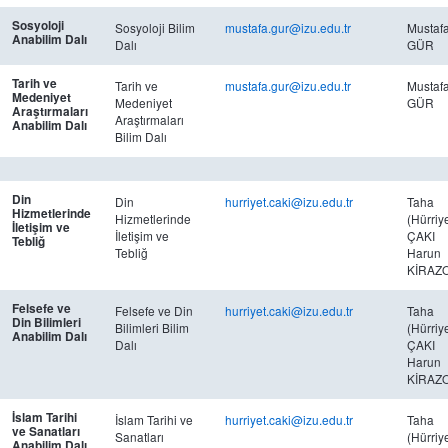
Sosyoloji
Sosyoloji Bilim
mustafa.gur@izu.edu.tr
Mustaf
Anabilim Dalı
Dalı
GÜR
Tarih ve
Tarih ve
mustafa.gur@izu.edu.tr
Mustaf
Medeniyet
Medeniyet
GÜR
Araştırmaları
Araştırmaları
Anabilim Dalı
Bilim Dalı
Din
Din
hurriyet.caki@izu.edu.tr
Taha
Hizmetlerinde
Hizmetlerinde
(Hürriye
İletişim ve
İletişim ve
ÇAKI
Tebliğ
Tebliğ
Harun
KİRAZ
Felsefe ve
Felsefe ve Din
hurriyet.caki@izu.edu.tr
Taha
Din Bilimleri
Bilimleri Bilim
(Hürriye
Anabilim Dalı
Dalı
ÇAKI
Harun
KİRAZ
İslam Tarihi
İslam Tarihi ve
hurriyet.caki@izu.edu.tr
Taha
ve Sanatları
Sanatları
(Hürriye
Anabilim Dalı