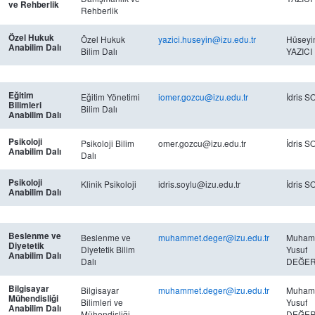
ve Rehberlik
Rehberlik
Özel Hukuk
Özel Hukuk
yazici.huseyin@izu.edu.tr
Hüseyi
Anabilim Dalı
Bilim Dalı
YAZICI
Eğitim
Eğitim Yönetimi
iomer.gozcu@izu.edu.tr
İdris 
Bilimleri
Bilim Dalı
Anabilim Dalı
Psikoloji
Psikoloji Bilim
omer.gozcu@izu.edu.tr
İdris 
Anabilim Dalı
Dalı
Psikoloji
Klinik Psikoloji
idris.soylu@izu.edu.tr
İdris 
Anabilim Dalı
Beslenme ve
Beslenme ve
muhammet.deger@izu.edu.tr
Muham
Diyetetik
Diyetetik Bilim
Yusuf
Anabilim Dalı
Dalı
DEĞE
Bilgisayar
Bilgisayar
muhammet.deger@izu.edu.tr
Muham
Mühendisliği
Bilimleri ve
Yusuf
Anabilim Dalı
Mühendisliği
DEĞE