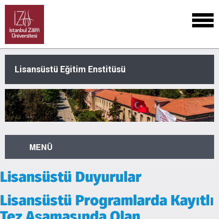
Lisansüstü Eğitim Enstitüsü
MENÜ
Lisansüstü Duyurular
Lisansüstü Programlarda Kayıtlı
Tez Aşamasında Olan