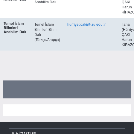
Anabilim Dalı
ÇAKI
Harun
KİRAZ
Temel İslam
Temel İslam
hurriyet.caki@izu.edu.tr
Taha
Bilimleri
Bilimleri Bilim
(Hürriye
Anabilim Dalı
Dalı
ÇAKI
(Türkçe/Arapça)
Harun
KİRAZ
E-HİZMETLER