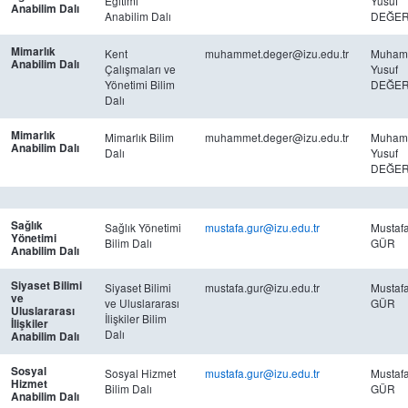
Eğitimi
Yusuf
Anabilim Dalı
Anabilim Dalı
DEĞE
Mimarlık
Kent
muhammet.deger@izu.edu.tr
Muham
Anabilim Dalı
Çalışmaları ve
Yusuf
Yönetimi Bilim
DEĞE
Dalı
Mimarlık
Mimarlık Bilim
muhammet.deger@izu.edu.tr
Muham
Anabilim Dalı
Dalı
Yusuf
DEĞE
Sağlık
Sağlık Yönetimi
mustafa.gur@izu.edu.tr
Mustaf
Yönetimi
Bilim Dalı
GÜR
Anabilim Dalı
Siyaset Bilimi
Siyaset Bilimi
mustafa.gur@izu.edu.tr
Mustaf
ve
ve Uluslararası
GÜR
Uluslararası
İlişkiler Bilim
İlişkiler
Dalı
Anabilim Dalı
Sosyal
Sosyal Hizmet
mustafa.gur@izu.edu.tr
Mustaf
Hizmet
Bilim Dalı
GÜR
Anabilim Dalı