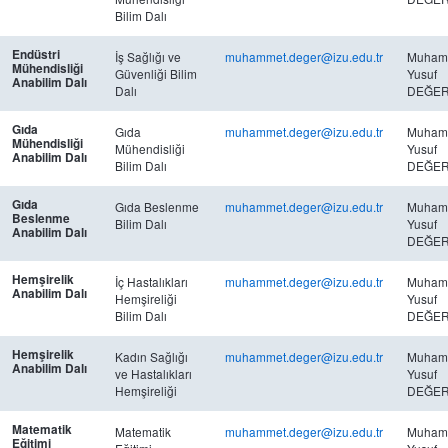
Bilim Dalı
Endüstri
İş Sağlığı ve
muhammet.deger@izu.edu.tr
Muham
Mühendisliği
Güvenliği Bilim
Yusuf
Anabilim Dalı
Dalı
DEĞE
Gıda
Gıda
muhammet.deger@izu.edu.tr
Muham
Mühendisliği
Mühendisliği
Yusuf
Anabilim Dalı
Bilim Dalı
DEĞE
Gıda
Gıda Beslenme
muhammet.deger@izu.edu.tr
Muham
Beslenme
Bilim Dalı
Yusuf
Anabilim Dalı
DEĞE
Hemşirelik
İç Hastalıkları
muhammet.deger@izu.edu.tr
Muham
Anabilim Dalı
Hemşireliği
Yusuf
Bilim Dalı
DEĞE
Hemşirelik
Kadın Sağlığı
muhammet.deger@izu.edu.tr
Muham
Anabilim Dalı
ve Hastalıkları
Yusuf
Hemşireliği
DEĞE
Matematik
Matematik
muhammet.deger@izu.edu.tr
Muham
Eğitimi