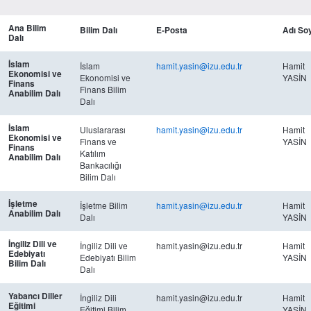
Ana Bilim
Bilim Dalı
E-Posta
Adı So
Dalı
İslam
İslam
hamit.yasin@izu.edu.tr
Hamit
Ekonomisi ve
Ekonomisi ve
YASİN
Finans
Finans Bilim
Anabilim Dalı
Dalı
İslam
Uluslararası
hamit.yasin@izu.edu.tr
Hamit
Ekonomisi ve
Finans ve
YASİN
Finans
Katılım
Anabilim Dalı
Bankacılığı
Bilim Dalı
İşletme
İşletme Bilim
hamit.yasin@izu.edu.tr
Hamit
Anabilim Dalı
Dalı
YASİN
İngiliz Dili ve
İngiliz Dili ve
hamit.yasin@izu.edu.tr
Hamit
Edebiyatı
Edebiyatı Bilim
YASİN
Bilim Dalı
Dalı
Yabancı Diller
İngiliz Dili
hamit.yasin@izu.edu.tr
Hamit
Eğitimi
Eğitimi Bilim
YASİN