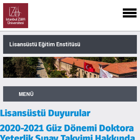
Lisansüstü Eğitim Enstitüsü
MENÜ
Lisansüstü Duyurular
2020-2021 Güz Dönemi Doktora
Yeterlik Sınav Takvimi Hakkında