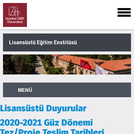
Lisansüstü Eğitim Enstitüsü
MENÜ
Lisansüstü Duyurular
2020-2021 Güz Dönemi
Tez/Proje Teslim Tarihleri