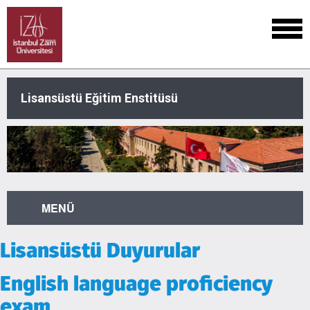
Lisansüstü Eğitim Enstitüsü
MENÜ
Lisansüstü Duyurular
English language proficiency
exam