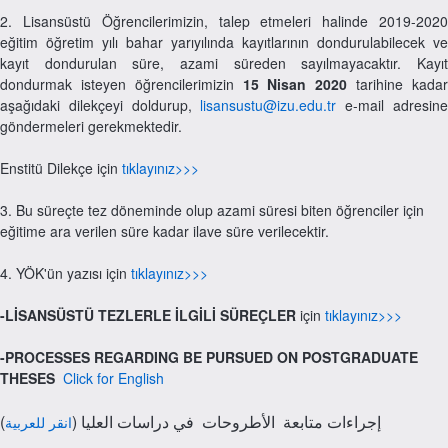
2. Lisansüstü Öğrencilerimizin, talep etmeleri halinde 2019-2020
eğitim öğretim yılı bahar yarıyılında kayıtlarının dondurulabilecek ve
kayıt dondurulan süre, azami süreden sayılmayacaktır. Kayıt
dondurmak isteyen öğrencilerimizin
15 Nisan 2020
tarihine kada
aşağıdaki dilekçeyi doldurup,
lisansustu@izu.edu.tr
e-mail adresin
göndermeleri gerekmektedir.
Enstitü Dilekçe için
tıklayınız>>>
3. Bu süreçte tez döneminde olup azami süresi biten öğrenciler için
eğitime ara verilen süre kadar ilave süre verilecektir.
4. YÖK'ün yazısı için
tıklayınız>>>
-LİSANSÜSTÜ TEZLERLE İLGİLİ SÜREÇLER
için
tıklayınız>>>
-PROCESSES REGARDING BE PURSUED ON POSTGRADUATE
THESES
Click for English
(إجراءات متابعة الأطروحات في دراسات العليا (
انقر للعربية