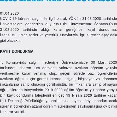
01.04.2020
COVID-19 küresel salgını ile ilgili olarak YÖK’ün 31.03.2020 tarihinde
Üniversitelere gönderilen duyurusu ile Üniversitemiz Senatosu’nun
31.03.2020 tarihinde aldığı karar gereğince; kayıt dondurma,
lisansüstü jüriler, tezler ve yeterlilik sınavlarıyla ilgili süreçler aşağıdaki
gibi olacaktır.
KAYIT DONDURMA
1. Koronavirüs salgını nedeniyle Üniversitemizde 30 Mart 2020
tarihinden itibaren tüm derslerin yalnızca uzaktan öğretim yoluyla
verilmesine karar verilmiş olup, geçen sürede bazı öğrencilerin
uzaktan öğretim için gerekli internet erişimi, bilgisayar vb. donanım
imkanlarına sahip olmadığı görülmüştür, bu imkanlara sahip olmayan
öğrencilerden isteyenlerin 2019-2020 eğitim öğretim yılı bahar yarıyılı
için kayıt dondurma taleplerini en geç
15 Nisan 2020
tarihine kada
ilgili Dekanlığa/Müdürlüğe yapabilmesine, ayrıca kayıt dondurulacak
sürenin öğrencinin azami öğrenim süresinden sayılmamasına oy birliği
ile karar verildi.