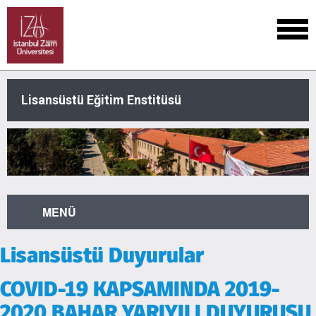
Lisansüstü Eğitim Enstitüsü
MENÜ
Lisansüstü Duyurular
COVID-19 KAPSAMINDA 2019-
2020 BAHAR YARIYILI DUYURUSU