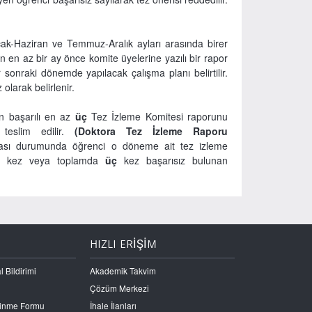
cak-Haziran ve Temmuz-Aralık ayları arasında birer
en en az bir ay önce komite üyelerine yazılı bir rapor
sonraki dönemde yapılacak çalışma planı belirtilir.
olarak belirlenir.
in başarılı en az
üç
Tez İzleme Komitesi raporunu
 teslim edilir.
(Doktora Tez İzleme Raporu
ması durumunda öğrenci o döneme ait tez izleme
i
kez veya toplamda
üç
kez başarısız bulunan
HIZLI ERİŞİM
l Bildirimi
Akademik Takvim
Çözüm Merkezi
Edinme Formu
İhale İlanları