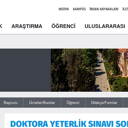
MEDYA
KAMPÜS
İNSAN KAYNAKLARI
İLE
K
ARAŞTIRMA
ÖĞRENCİ
ULUSLARARASI
Başvuru
Ücretler/Burslar
Öğrenci
Dilekçe/Formlar
DOKTORA YETERLİK SINAVI SO