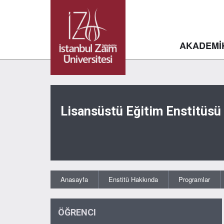
AKADEMİ
Lisansüstü Eğitim Enstitüsü
Anasayfa
Enstitü Hakkında
Programlar
ÖĞRENCI