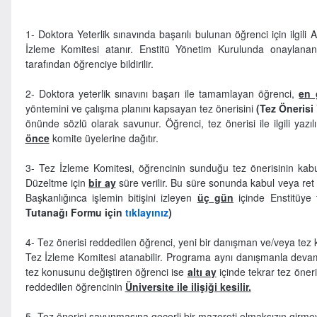
1- Doktora Yeterlik sınavında başarılı bulunan öğrenci için ilgili
İzleme Komitesi atanır. Enstitü Yönetim Kurulunda onaylanan 
tarafından öğrenciye bildirilir.
2- Doktora yeterlik sınavını başarı ile tamamlayan öğrenci,
en 
yöntemini ve çalışma planını kapsayan tez önerisini
(Tez Önerisi
önünde sözlü olarak savunur. Öğrenci, tez önerisi ile ilgili ya
önce
komite üyelerine dağıtır.
3- Tez İzleme Komitesi, öğrencinin sunduğu tez önerisinin kabul
Düzeltme için
bir ay
süre verilir. Bu süre sonunda kabul veya ret 
Başkanlığınca işlemin bitişini izleyen
üç gün
içinde Enstitüye tu
Tutanağı Formu için
tıklayınız
)
4- Tez önerisi reddedilen öğrenci, yeni bir danışman ve/veya tez
Tez İzleme Komitesi atanabilir. Programa aynı danışmanla dev
tez konusunu değiştiren öğrenci ise
altı ay
içinde tekrar tez öner
reddedilen öğrencinin
Üniversite ile ilişiği kesilir.
5- Tez önerisi savunmasına geçerli bir mazereti olmaksızın girmeye