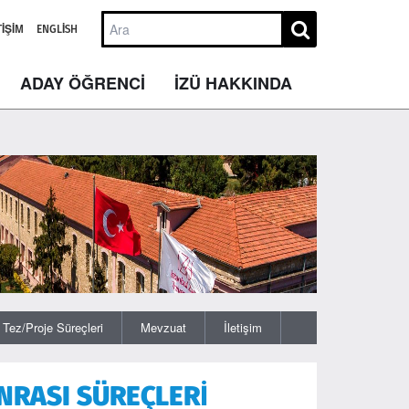
TIŞIM
ENGLISH
ADAY ÖĞRENCİ
İZÜ HAKKINDA
Tez/Proje Süreçleri
Mevzuat
İletişim
NRASI SÜREÇLERİ