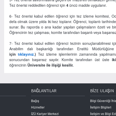
Tez önerisi reddedilen öğrenci için
4
üncü madde uygulanır.
6- Tez önerisi kabul edilen öğrenci için tez izleme komitesi, O
defa olmak üzere yılda iki kez toplanır. Öğrenci, toplantı tarihind
sunar. Bu raporda o ana kadar yapılan çalışmaların özeti ve bir 
Öğrencinin tez çalışması, komite tarafından başarılı veya başarısız 
7- Tez önerisi kabul edilen öğrenci tezinin sonuçlanabilmesi iç
Anabilim dalı başkanlığı tarafından Enstitü Müdürlüğüne
için
tıklayınız.
)
Tez izleme işlemlerinin zamanında yapılma
sonucundan başarısız sayılır. Komite tarafından üst üste
ik
öğrencinin
Üniversite ile ilişiği kesilir.
BAĞLANTILAR
BİZE ULAŞIN
Bağış
Bilgi Güvenliği İhla
Hizmetler
İletişim Bilgileri
İZÜ Kariyer Merkezi
İletişim ve Bilgi 