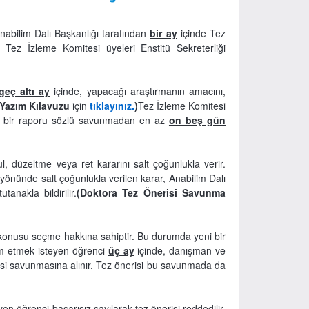
 Anabilim Dalı Başkanlığı tarafından
bir ay
içinde Tez
Tez İzleme Komitesi üyeleri Enstitü Sekreterliği
geç altı ay
içinde, yapacağı araştırmanın amacını,
 Yazım Kılavuzu
için
tıklayınız.
)
Tez İzleme Komitesi
zılı bir raporu sözlü savunmadan en az
on beş gün
, düzeltme veya ret kararını salt çoğunlukla verir.
yönünde salt çoğunlukla verilen karar, Anabilim Dalı
tanakla bildirilir.
(Doktora Tez Önerisi Savunma
 konusu seçme hakkına sahiptir. Bu durumda yeni bir
am etmek isteyen öğrenci
üç ay
içinde, danışman ve
isi savunmasına alınır. Tez önerisi bu savunmada da
n öğrenci başarısız sayılarak tez önerisi reddedilir.