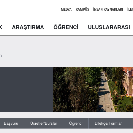
MEDYA
KAMPÜS
İNSAN KAYNAKLARI
İLE
K
ARAŞTIRMA
ÖĞRENCİ
ULUSLARARASI
ü
Başvuru
Ücretler/Burslar
Öğrenci
Dilekçe/Formlar