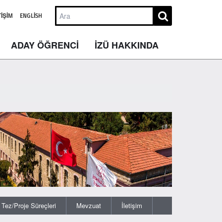
TIŞIM
ENGLISH
ADAY ÖĞRENCİ
İZÜ HAKKINDA
Tez/Proje Süreçleri
Mevzuat
İletişim