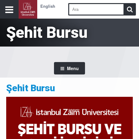
English
Şehit Bursu
Menu
Şehit Bursu