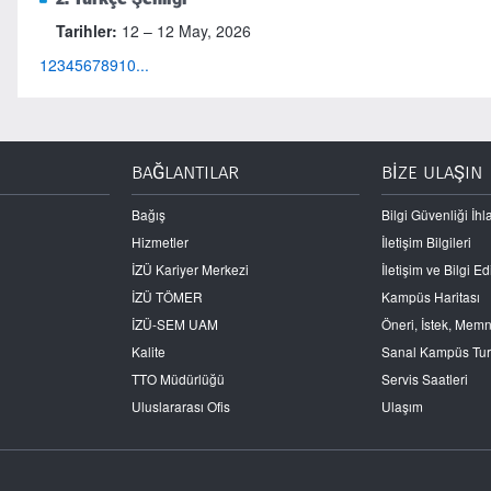
Tarihler:
12 – 12 May, 2026
1
2
3
4
5
6
7
8
9
10
...
BAĞLANTILAR
BİZE ULAŞIN
Bağış
Bilgi Güvenliği İhla
Hizmetler
İletişim Bilgileri
İZÜ Kariyer Merkezi
İletişim ve Bilgi 
İZÜ TÖMER
Kampüs Haritası
İZÜ-SEM UAM
Öneri, İstek, Mem
Kalite
Sanal Kampüs Tu
TTO Müdürlüğü
Servis Saatleri
Uluslararası Ofis
Ulaşım