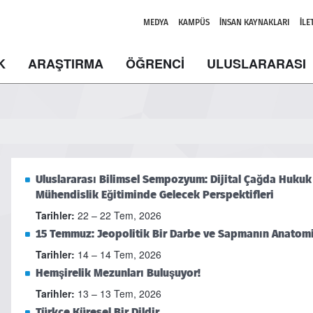
MEDYA
KAMPÜS
İNSAN KAYNAKLARI
İLE
K
ARAŞTIRMA
ÖĞRENCİ
ULUSLARARASI
Uluslararası Bilimsel Sempozyum: Dijital Çağda Hukuk Ü
Mühendislik Eğitiminde Gelecek Perspektifleri
Tarihler:
22 – 22 Tem, 2026
15 Temmuz: Jeopolitik Bir Darbe ve Sapmanın Anatomi
Tarihler:
14 – 14 Tem, 2026
Hemşirelik Mezunları Buluşuyor!
Tarihler:
13 – 13 Tem, 2026
Türkçe Küresel Bir Dildir