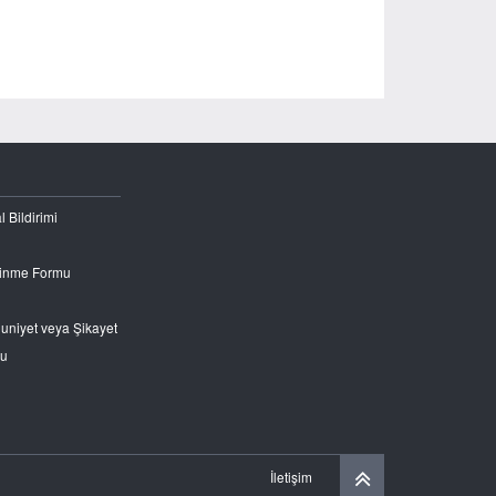
l Bildirimi
Edinme Formu
nuniyet veya Şikayet
ru
İletişim